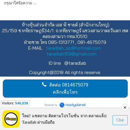
กรุณาใส่ข้อความ …
ห้างหุ้นส่วนจำกัด เอส พี ซายด์ (สำนักงานใหญ่)
25/159 ซ.หทัยราษฎร์34/1 ถ.หทัยราษฎร์ แขวงสามวาตะวันตก เขต
คลองสามวา กทม.10510
ฝ่ายขาย โทร 085-1313771 , 081-4675079
E-MAIL
taradlab_sp@hotmail.com
taradlab159@gmail.com
ID line @taradlab
Copyright@2018 All rights reserve.
ติดต่อ
0814675079
คลิกเพื่อโทร
Visitors:
546,039
ใหม่! แชตถาม ติดตามโปรโมชั่น จาก ตลาดแล็ป
Chat
Taradlab ผ่านมือถือ