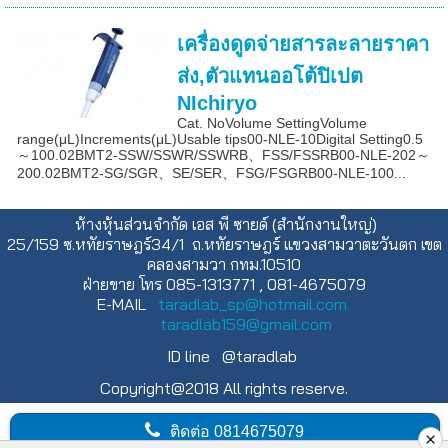
เครื่องดูดจ่ายสารละลายราคา
ส่ง,ตัวแทนออโต้ปิเปต
NIchiryo
Cat. NoVolume SettingVolume
range(μL)Increments(μL)Usable tips00-NLE-10Digital Setting0.5
～100.02BMT2-SSW/SSWR/SSWRB、FSS/FSSRB00-NLE-202～
200.02BMT2-SG/SGR、SE/SER、FSG/FSGRB00-NLE-100...
ห้างหุ้นส่วนจำกัด เอส พี ซายด์ (สำนักงานใหญ่)
25/159 ซ.หทัยราษฎร์34/1 ถ.หทัยราษฎร์ แขวงสามวาตะวันตก เขต
คลองสามวา กทม.10510
ฝ่ายขาย โทร 085-1313771 , 081-4675079
E-MAIL
taradlab_sp@hotmail.com
taradlab159@gmail.com
ID line @taradlab
Copyright@2018 All rights reserve.
ติดต่อ
0814675079