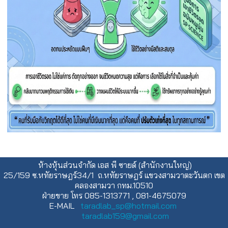
ห้างหุ้นส่วนจำกัด เอส พี ซายด์ (สำนักงานใหญ่)
25/159 ซ.หทัยราษฎร์34/1 ถ.หทัยราษฎร์ แขวงสามวาตะวันตก เขต
คลองสามวา กทม.10510
ฝ่ายขาย โทร 085-1313771 , 081-4675079
E-MAIL
taradlab_sp@hotmail.com
taradlab159@gmail.com