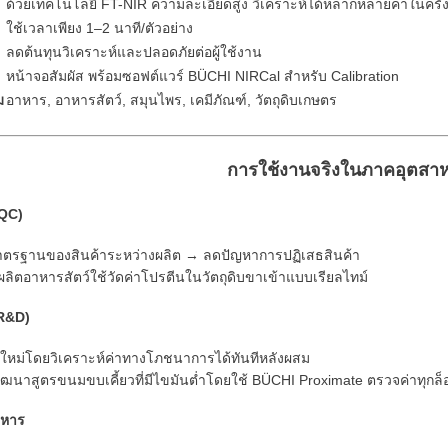
ด้วยเทคโนโลยี FT-NIR ความละเอียดสูง วิเคราะห์ได้หลากหลายค่าในครั้ง
ใช้เวลาเพียง 1–2 นาที/ตัวอย่าง
ลดต้นทุนวิเคราะห์และปลอดภัยต่อผู้ใช้งาน
หน้าจอสัมผัส พร้อมซอฟต์แวร์ BÜCHI NIRCal สำหรับ Calibration
ม
อาหาร, อาหารสัตว์, สมุนไพร, เคมีภัณฑ์, วัตถุดิบเกษตร
การใช้งานจริงในภาคอุตสา
(QC)
าตรฐานของสินค้าระหว่างผลิต → ลดปัญหาการปฏิเสธสินค้า
ผลิตอาหารสัตว์ใช้วัดค่าโปรตีนในวัตถุดิบขาเข้าแบบเรียลไทม์
(R&D)
หม่โดยวิเคราะห์ค่าทางโภชนาการได้ทันทีหลังผสม
ัยพัฒนาสูตรขนมขบเคี้ยวที่มีไขมันต่ำโดยใช้ BÜCHI Proximate ตรวจค่าทุกล็
าหาร