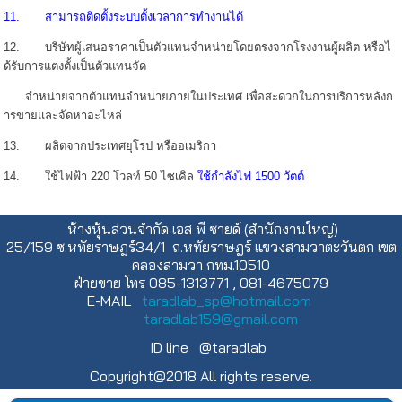
11. สามารถติดตั้งระบบตั้งเวลาการทำงานได้
12. บริษัทผู้เสนอราคาเป็นตัวแทนจำหน่ายโดยตรงจากโรงงานผู้ผลิต หรือไ
ด้รับการแต่งตั้งเป็นตัวแทนจัด
จำหน่ายจากตัวแทนจำหน่ายภายในประเทศ เพื่อสะดวกในการบริการหลังก
ารขายและจัดหาอะไหล่
13. ผลิตจากประเทศยุโรป หรืออเมริกา
14. ใช้ไฟฟ้า 220 โวลท์ 50 ไซเคิล
ใช้กำลังไฟ 1500 วัตต์
ห้างหุ้นส่วนจำกัด เอส พี ซายด์ (สำนักงานใหญ่)
25/159 ซ.หทัยราษฎร์34/1 ถ.หทัยราษฎร์ แขวงสามวาตะวันตก เขต
คลองสามวา กทม.10510
ฝ่ายขาย โทร 085-1313771 , 081-4675079
E-MAIL
taradlab_sp@hotmail.com
taradlab159@gmail.com
ID line @taradlab
Copyright@2018 All rights reserve.