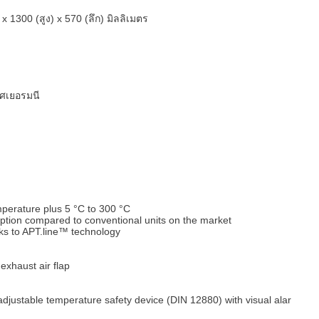
x 1300 (สูง) x 570 (ลึก) มิลลิเมตร
ทศเยอรมนี
perature plus 5 °C to 300 °C
tion compared to conventional units on the market
ks to APT.line™ technology
exhaust air flap
djustable temperature safety device (DIN 12880) with visual alar