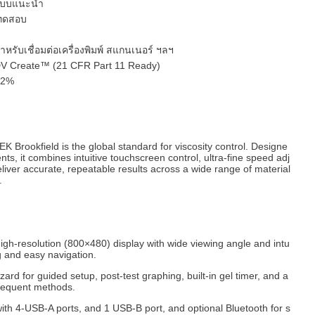
่าแบบแนะนำ
งทดสอบ
หรับเชื่อมต่อเครื่องพิมพ์ สแกนเนอร์ ฯลฯ
V Create™ (21 CFR Part 11 Ready)
.2%
rookfield is the global standard for viscosity control. Designe
s, it combines intuitive touchscreen control, ultra-fine speed adj
liver accurate, repeatable results across a wide range of material
.
gh-resolution (800×480) display with wide viewing angle and intu
ng and easy navigation.
zard for guided setup, post-test graphing, built-in gel timer, and a
frequent methods.
th 4-USB-A ports, and 1 USB-B port, and optional Bluetooth for s