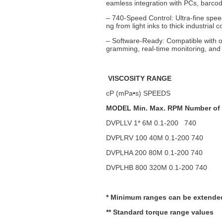
eamless integration with PCs, barcod
– 740-Speed Control: Ultra-fine spee
ng from light inks to thick industrial
– Software-Ready: Compatible with 
gramming, real-time monitoring, an
VISCOSITY RANGE
cP (mPa•s) SPEEDS
MODEL Min. Max. RPM Number of 
DVPLLV 1* 6M 0.1-200 740
DVPLRV 100 40M 0.1-200 740
DVPLHA 200 80M 0.1-200 740
DVPLHB 800 320M 0.1-200 740
* Minimum ranges can be extended 
** Standard torque range values