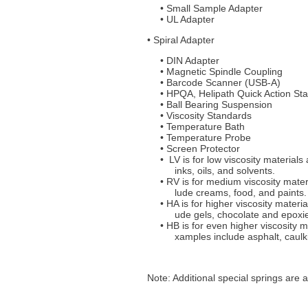
Small Sample Adapter
UL Adapter
• Spiral Adapter
DIN Adapter
Magnetic Spindle Coupling
Barcode Scanner (USB-A)
HPQA, Helipath Quick Action St
Ball Bearing Suspension
Viscosity Standards
Temperature Bath
Temperature Probe
Screen Protector
LV is for low viscosity material
inks, oils, and solvents.
RV is for medium viscosity mate
lude creams, food, and paints.
HA is for higher viscosity mater
ude gels, chocolate and epoxi
HB is for even higher viscosity 
xamples include asphalt, cau
Note: Additional special springs are 