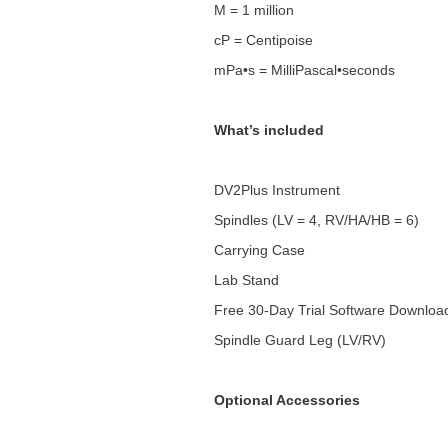
M = 1 million
cP = Centipoise
mPa•s = MilliPascal•seconds
What’s included
DV2Plus Instrument
Spindles (LV = 4, RV/HA/HB = 6)
Carrying Case
Lab Stand
Free 30-Day Trial Software Downloa
Spindle Guard Leg (LV/RV)
Optional Accessories