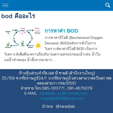
bod คืออะไร
การหาค่า BOD
การหาค่าบีโอดี (Biochemical Oxygen
Demand, BOD)หลักการทั่วไปการ
วิเคราะห์หาค่าบีโอดี BOD เป็นการ
วิเคราะห์เพื่อที่จะทราบถึงปริมาณความสกปรกของน้ำเช่น น้ำใน
แม่น้ำลำคลอง น้ำทิ้งจากอาคาร...
ห้างหุ้นส่วนจำกัด เอส พี ซายด์ (สำนักงานใหญ่)
25/159 ซ.หทัยราษฎร์34/1 ถ.หทัยราษฎร์ แขวงสามวาตะวันตก เขต
คลองสามวา กทม.10510
ฝ่ายขาย โทร 085-1313771 , 081-4675079
E-MAIL
taradlab_sp@hotmail.com
taradlab159@gmail.com
ID line @taradlab