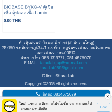
BIOBASE BYKG-V ตู้เขี่ย
เชื้อ ตู้ปลอดเชื้อ Laminar
air Flow Class100
0.00 THB
ห้างหุ้นส่วนจำกัด เอส พี ซายด์ (สำนักงานใหญ่)
25/159 ซ.หทัยราษฎร์34/1 ถ.หทัยราษฎร์ แขวงสามวาตะวันตก เขต
คลองสามวา กทม.10510
ฝ่ายขาย โทร 085-1313771 , 081-4675079
E-MAIL
taradlab_sp@hotmail.com
taradlab159@gmail.com
ID line @taradlab
Copyright@2018 All rights reserve.
ติดต่อ
0814675079
คลิกเพื่อโทร
ใหม่! แชตถาม ติดตามโปรโมชั่น จาก ตลาดแล็ป
Chat
Taradlab ผ่านมือถือ
Visitors:
546,036