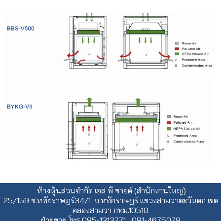
ห้างหุ้นส่วนจำกัด เอส พี ซายด์ (สำนักงานใหญ่)
25/159 ซ.หทัยราษฎร์34/1 ถ.หทัยราษฎร์ แขวงสามวาตะวันตก เขต
คลองสามวา กทม.10510
ฝ่ายขาย โทร 085-1313771 , 081-4675079